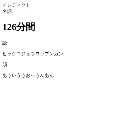
イン
ディクト
名詞
126分間
読
ヒャクニジュウロップンカン
韻
あういううおっうんあん