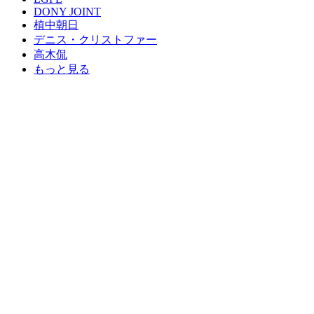
DONY JOINT
植中朝日
デニス・クリストファー
高木侃
もっと見る