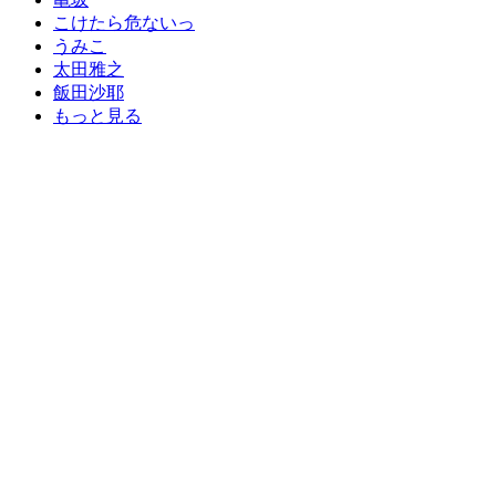
こけたら危ないっ
うみこ
太田雅之
飯田沙耶
もっと見る