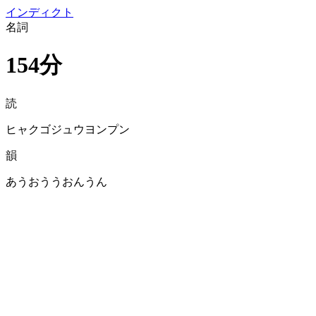
イン
ディクト
名詞
154分
読
ヒャクゴジュウヨンプン
韻
あうおううおんうん