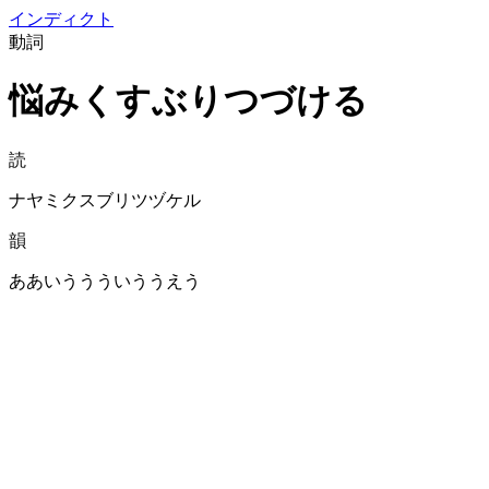
イン
ディクト
動詞
悩みくすぶりつづける
読
ナヤミクスブリツヅケル
韻
ああいううういううえう