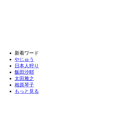
新着ワード
やじゅう
日本人狩り
飯田沙耶
太田雅之
相原琴子
もっと見る