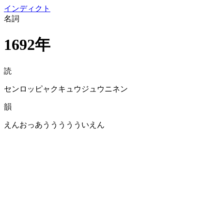
イン
ディクト
名詞
1692年
読
センロッピャクキュウジュウニネン
韻
えんおっあううううういえん