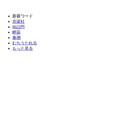
新着ワード
共栄社
6622円
畔蒜
春潮
むちうたれる
もっと見る