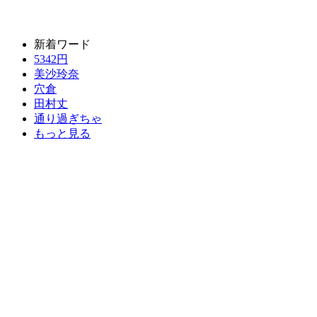
新着ワード
5342円
美沙玲奈
穴倉
田村丈
通り過ぎちゃ
もっと見る