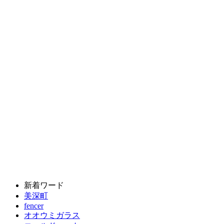
新着ワード
美深町
fencer
オオウミガラス