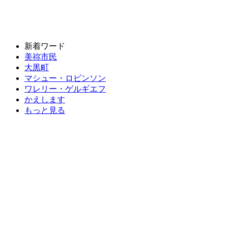
新着ワード
美祢市民
大黒町
マシュー・ロビンソン
ワレリー・ゲルギエフ
かえします
もっと見る