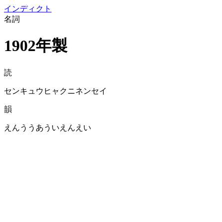
イン
ディクト
名詞
1902年製
読
センキュウヒャクニネンセイ
韻
えんううあういえんえい