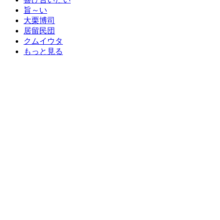
旨～い
大栗博司
居留民団
クムイウタ
もっと見る