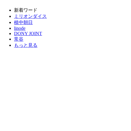
新着ワード
ミリオンダイス
植中朝日
linode
DONY JOINT
常谷
もっと見る