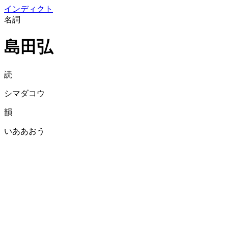
イン
ディクト
名詞
島田弘
読
シマダコウ
韻
いああおう