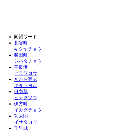
同韻ワード
北谷町
キタヤチョウ
柴田町
シバタチョウ
平良港
ヒララコウ
きたら寄る
キタラヨル
日向草
ヒナタソウ
伊方町
イカタチョウ
功太郎
イサタロウ
千早城