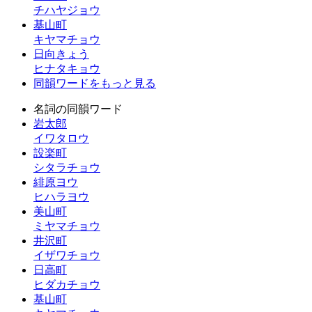
チハヤジョウ
基山町
キヤマチョウ
日向きょう
ヒナタキョウ
同韻ワードをもっと見る
名詞の同韻ワード
岩太郎
イワタロウ
設楽町
シタラチョウ
緋原ヨウ
ヒハラヨウ
美山町
ミヤマチョウ
井沢町
イザワチョウ
日高町
ヒダカチョウ
基山町