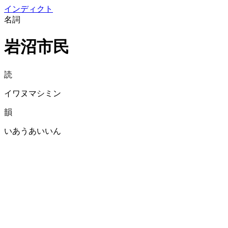
イン
ディクト
名詞
岩沼市民
読
イワヌマシミン
韻
いあうあいいん