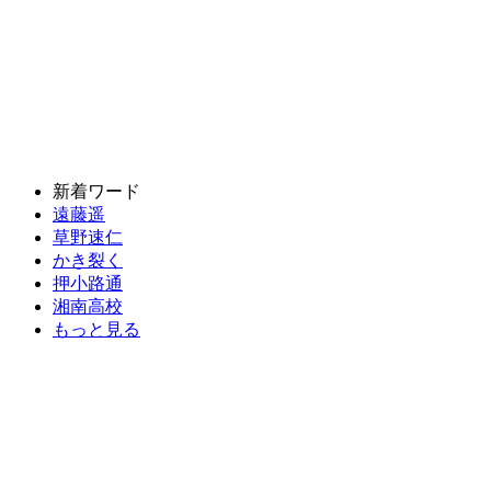
新着ワード
遠藤遥
草野速仁
かき裂く
押小路通
湘南高校
もっと見る