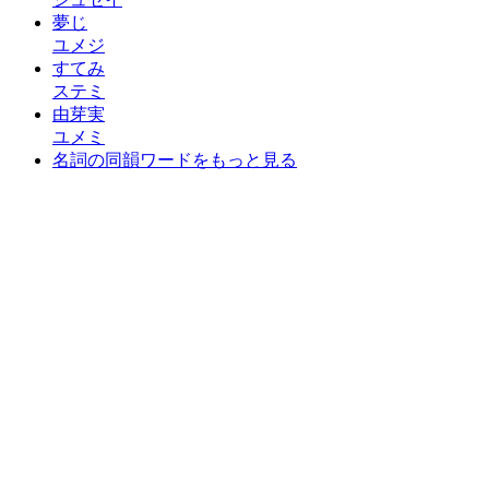
夢じ
ユメジ
すてみ
ステミ
由芽実
ユメミ
名詞の同韻ワードをもっと見る