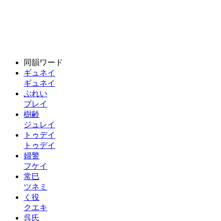
同韻ワード
ギュネイ
ギュネイ
ぶれい
ブレイ
樹齢
ジュレイ
トゥデイ
トゥデイ
婦警
フケイ
常巳
ツネミ
く役
クエキ
呉氏