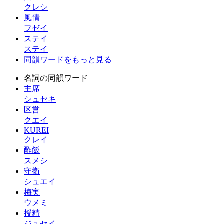
クレシ
風情
フゼイ
ステイ
ステイ
同韻ワードをもっと見る
名詞の同韻ワード
主席
シュセキ
区営
クエイ
KUREI
クレイ
酢飯
スメシ
守衛
シュエイ
梅実
ウメミ
授精
ジュセイ