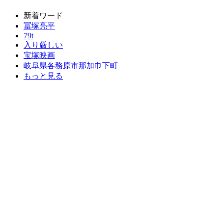
新着ワード
冨塚亮平
79t
入り厳しい
宝塚映画
岐阜県各務原市那加巾下町
もっと見る