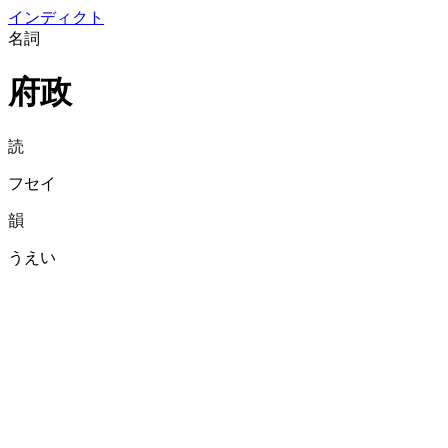
イン
ディクト
名詞
府政
読
フセイ
韻
うえい