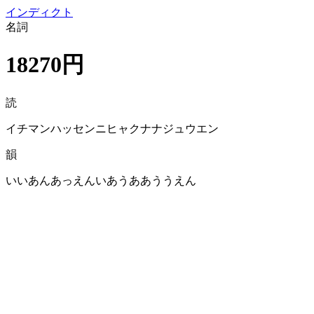
イン
ディクト
名詞
18270円
読
イチマンハッセンニヒャクナナジュウエン
韻
いいあんあっえんいあうああううえん