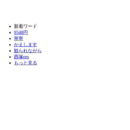
新着ワード
9548円
寧寧
かえします
観られながら
西塚em
もっと見る