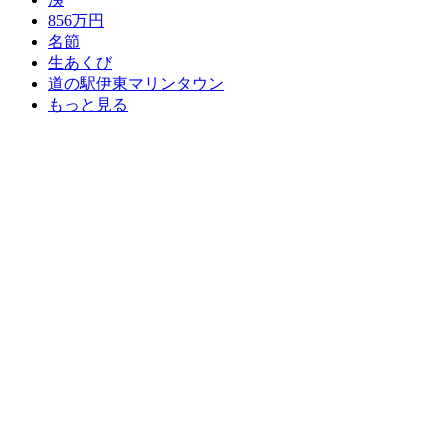
856万円
名節
生あくび
道の駅伊東マリンタウン
もっと見る