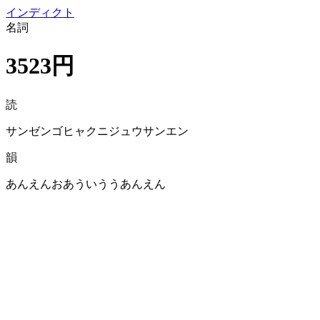
イン
ディクト
名詞
3523円
読
サンゼンゴヒャクニジュウサンエン
韻
あんえんおあういううあんえん