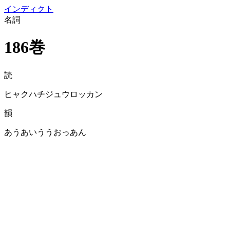
イン
ディクト
名詞
186巻
読
ヒャクハチジュウロッカン
韻
あうあいううおっあん