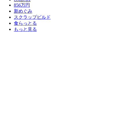
856万円
新めぐみ
スクラップビルド
食らっとる
もっと見る