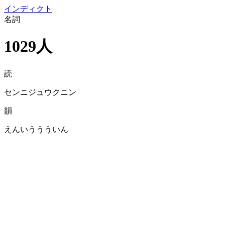
イン
ディクト
名詞
1029人
読
センニジュウクニン
韻
えんいううういん