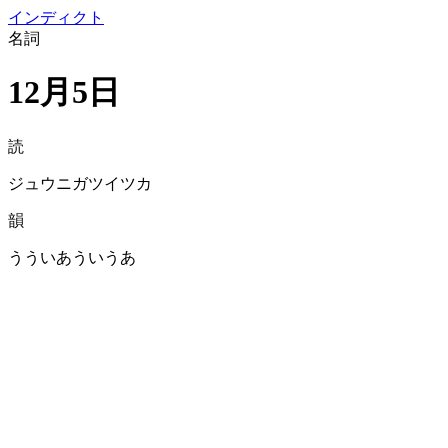
イン
ディクト
名詞
12月5日
読
ジュウニガツイツカ
韻
うういあういうあ