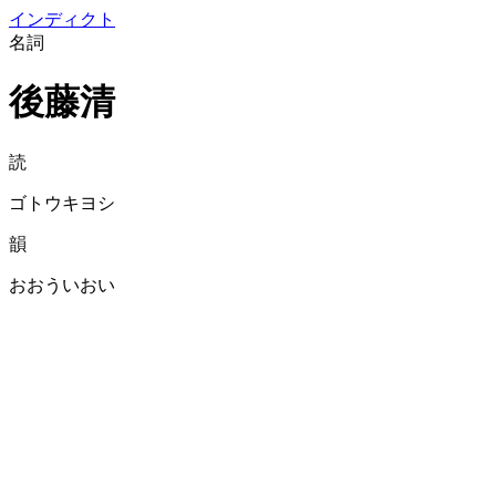
イン
ディクト
名詞
後藤清
読
ゴトウキヨシ
韻
おおういおい