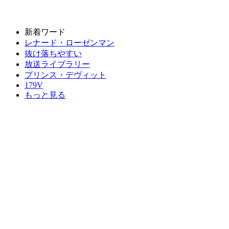
新着ワード
レナード・ローゼンマン
抜け落ちやすい
放送ライブラリー
プリンス・デヴィット
179V
もっと見る