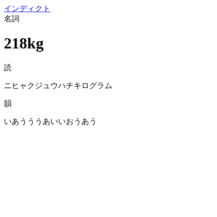
イン
ディクト
名詞
218kg
読
ニヒャクジュウハチキログラム
韻
いあうううあいいおうあう