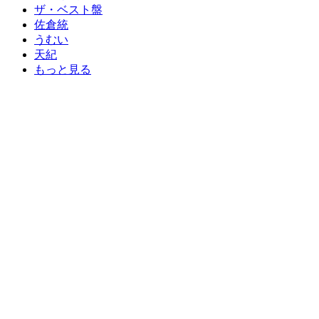
ザ・ベスト盤
佐倉統
うむい
天紀
もっと見る