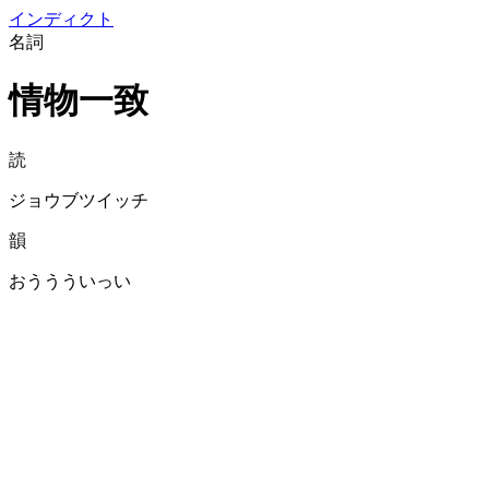
イン
ディクト
名詞
情物一致
読
ジョウブツイッチ
韻
おううういっい