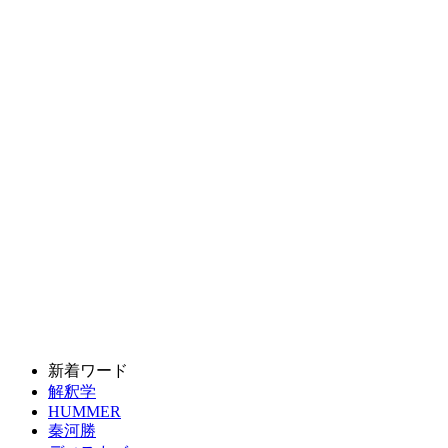
新着ワード
解釈学
HUMMER
秦河勝