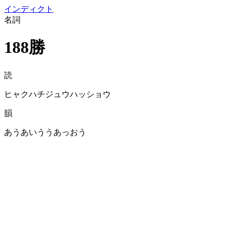
イン
ディクト
名詞
188勝
読
ヒャクハチジュウハッショウ
韻
あうあいううあっおう