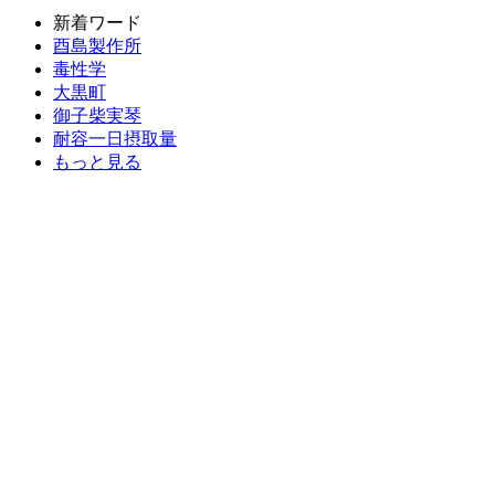
新着ワード
酉島製作所
毒性学
大黒町
御子柴実琴
耐容一日摂取量
もっと見る