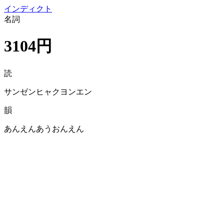
イン
ディクト
名詞
3104円
読
サンゼンヒャクヨンエン
韻
あんえんあうおんえん