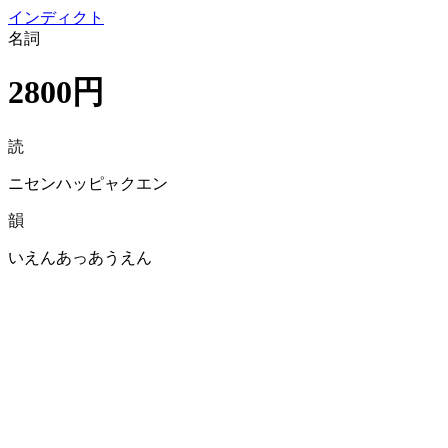
イン
ディクト
名詞
2800円
読
ニセンハッピャクエン
韻
いえんあっあうえん