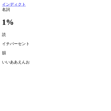
イン
ディクト
名詞
1%
読
イチパーセント
韻
いいああえんお