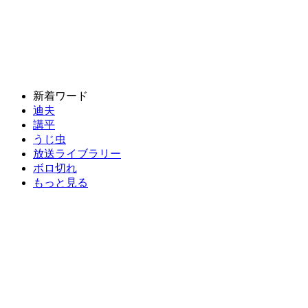
新着ワード
迪夫
講平
うじ虫
放送ライブラリー
ボロ切れ
もっと見る