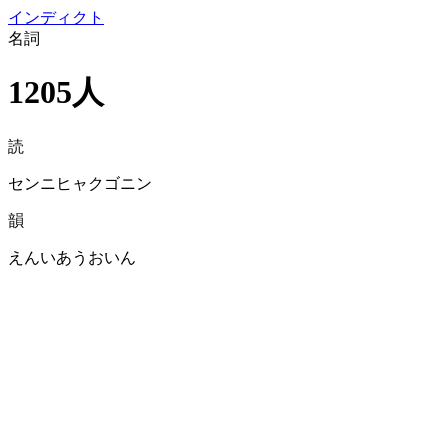
イン
ディクト
名詞
1205人
読
センニヒャクゴニン
韻
えんいあうおいん