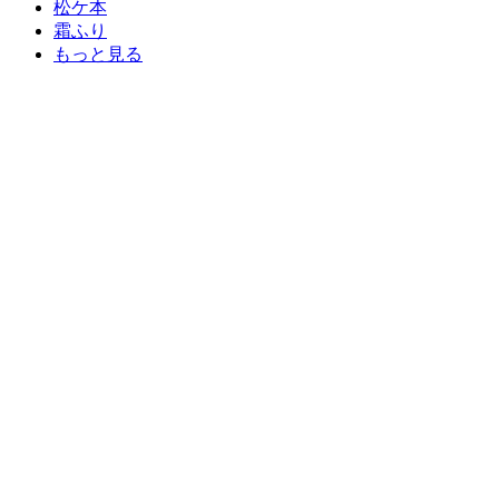
松ケ本
霜ふり
もっと見る