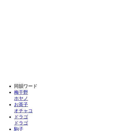
同韻ワード
梅干野
ホヤノ
お茶子
オチャコ
ドラゴ
ドラゴ
駒子