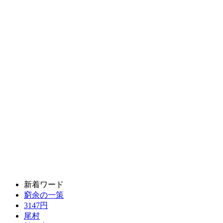
新着ワード
窮余の一策
3147円
尾村