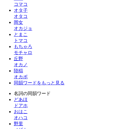
コマコ
オタ子
オタコ
岡女
オカジョ
とまこ
トマコ
もちゃろ
モチャロ
丘野
オカノ
陸稲
オカボ
同韻ワードをもっと見る
名詞の同韻ワード
どあほ
ドアホ
おはこ
オハコ
野里