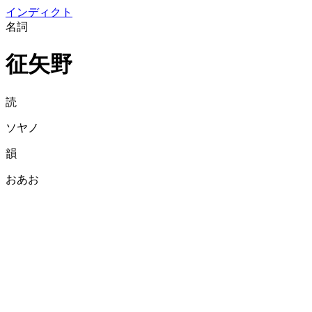
イン
ディクト
名詞
征矢野
読
ソヤノ
韻
おあお