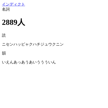
イン
ディクト
名詞
2889人
読
ニセンハッピャクハチジュウクニン
韻
いえんあっあうあいううういん