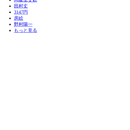
田村丈
3147円
房絵
野村陽一
もっと見る