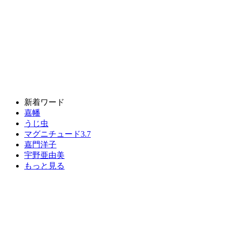
新着ワード
嘉幡
うじ虫
マグニチュード3.7
嘉門洋子
宇野亜由美
もっと見る