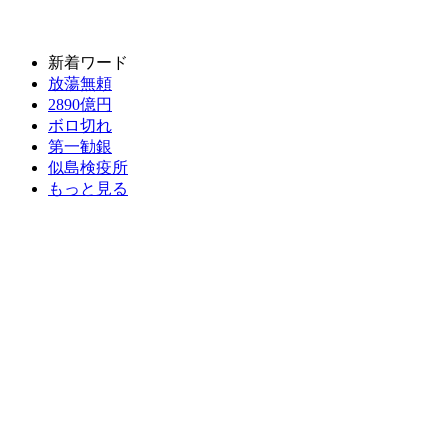
新着ワード
放蕩無頼
2890億円
ボロ切れ
第一勧銀
似島検疫所
もっと見る