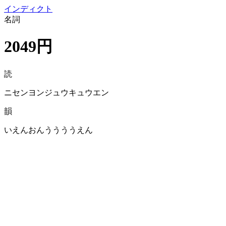
イン
ディクト
名詞
2049円
読
ニセンヨンジュウキュウエン
韻
いえんおんううううえん