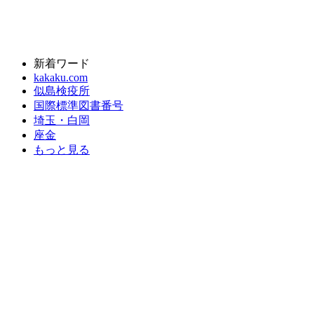
新着ワード
kakaku.com
似島検疫所
国際標準図書番号
埼玉・白岡
座金
もっと見る