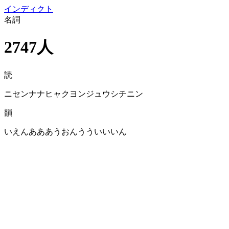
イン
ディクト
名詞
2747人
読
ニセンナナヒャクヨンジュウシチニン
韻
いえんあああうおんうういいいん