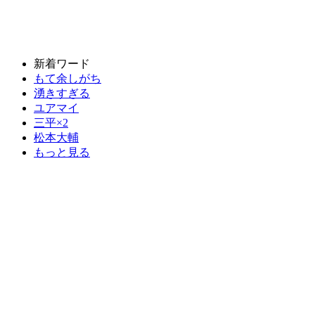
新着ワード
もて余しがち
湧きすぎる
ユアマイ
三平×2
松本大輔
もっと見る