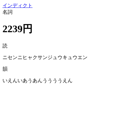
イン
ディクト
名詞
2239円
読
ニセンニヒャクサンジュウキュウエン
韻
いえんいあうあんううううえん