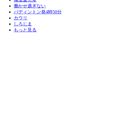
働かせ過ぎない
パディントン発4時50分
カウリ
しろじま
もっと見る