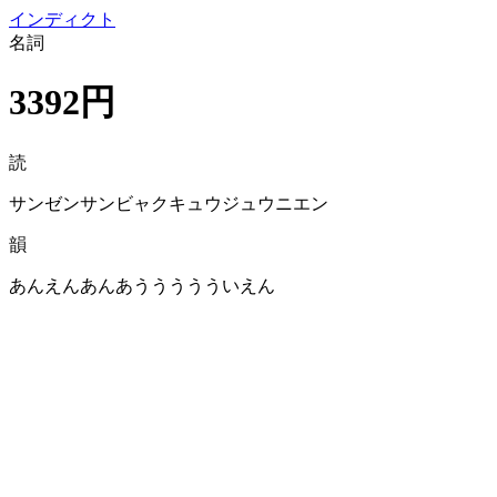
イン
ディクト
名詞
3392円
読
サンゼンサンビャクキュウジュウニエン
韻
あんえんあんあううううういえん