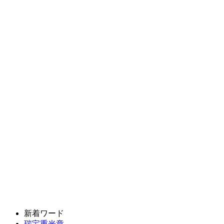
新着ワード
瑞宝重光章