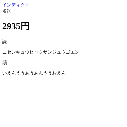
イン
ディクト
名詞
2935円
読
ニセンキュウヒャクサンジュウゴエン
韻
いえんううあうあんううおえん