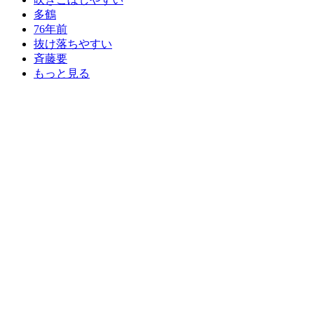
多鶴
76年前
抜け落ちやすい
斉藤要
もっと見る