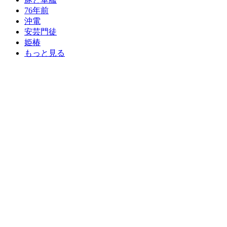
76年前
沖電
安芸門徒
姫椿
もっと見る