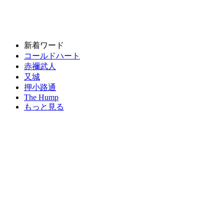
新着ワード
コールドハート
赤禰武人
又城
押小路通
The Hump
もっと見る