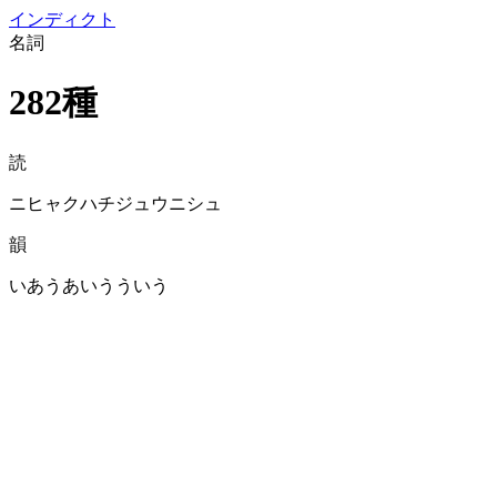
イン
ディクト
名詞
282種
読
ニヒャクハチジュウニシュ
韻
いあうあいうういう