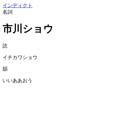
イン
ディクト
名詞
市川ショウ
読
イチカワショウ
韻
いいああおう