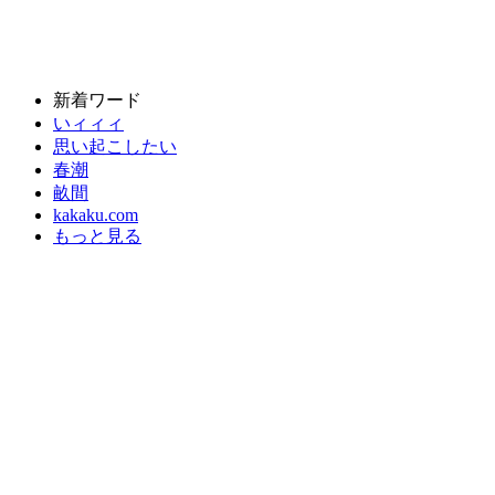
新着ワード
いィィィ
思い起こしたい
春潮
畝間
kakaku.com
もっと見る