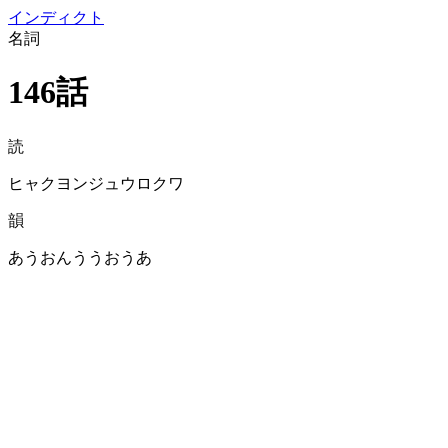
イン
ディクト
名詞
146話
読
ヒャクヨンジュウロクワ
韻
あうおんううおうあ