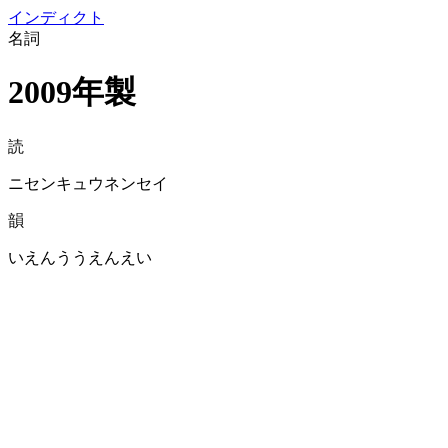
イン
ディクト
名詞
2009年製
読
ニセンキュウネンセイ
韻
いえんううえんえい