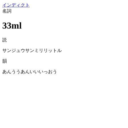
イン
ディクト
名詞
33ml
読
サンジュウサンミリリットル
韻
あんううあんいいいっおう