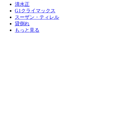
清水正
G1クライマックス
スーザン・ティレル
貸倒れ
もっと見る