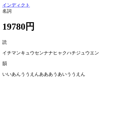
イン
ディクト
名詞
19780円
読
イチマンキュウセンナナヒャクハチジュウエン
韻
いいあんううえんあああうあいううえん