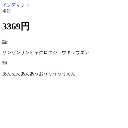
イン
ディクト
名詞
3369円
読
サンゼンサンビャクロクジュウキュウエン
韻
あんえんあんあうおうううううえん