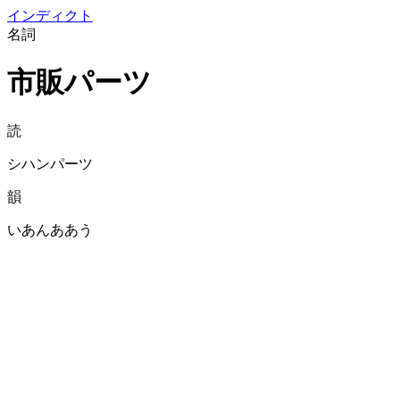
イン
ディクト
名詞
市販パーツ
読
シハンパーツ
韻
いあんああう