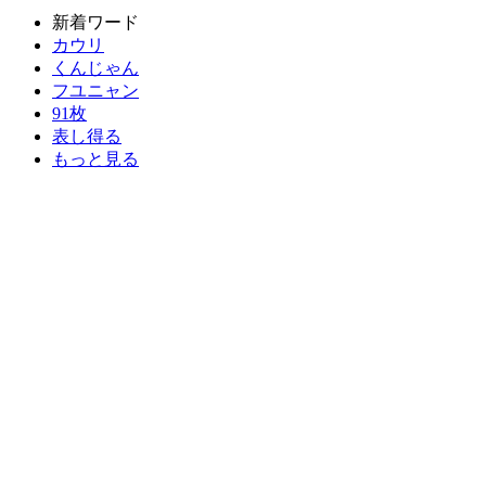
新着ワード
カウリ
くんじゃん
フユニャン
91枚
表し得る
もっと見る