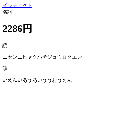
イン
ディクト
名詞
2286円
読
ニセンニヒャクハチジュウロクエン
韻
いえんいあうあいううおうえん