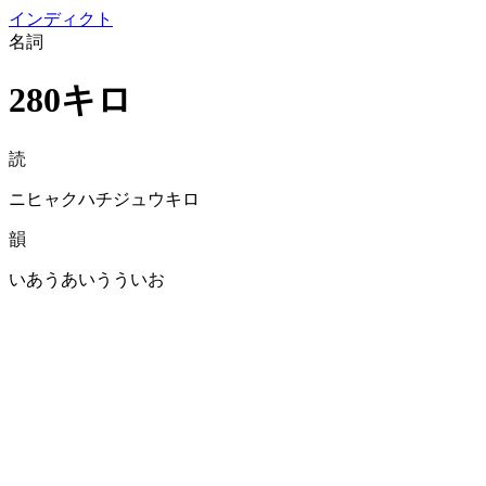
イン
ディクト
名詞
280キロ
読
ニヒャクハチジュウキロ
韻
いあうあいうういお