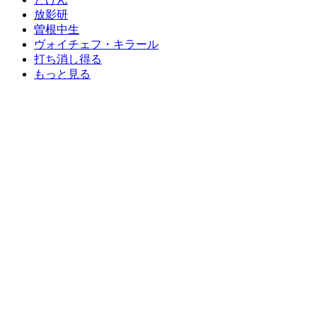
放影研
曽根中生
ヴォイチェフ・キラール
打ち消し得る
もっと見る