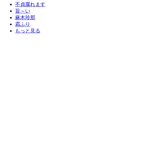
不貞腐れます
旨～い
麻木玲那
霜ふり
もっと見る