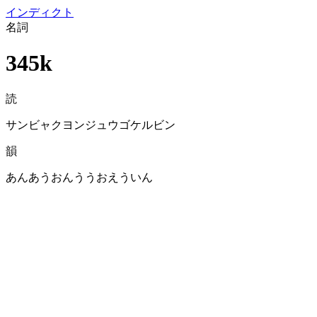
イン
ディクト
名詞
345k
読
サンビャクヨンジュウゴケルビン
韻
あんあうおんううおえういん