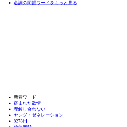
名詞の同韻ワードをもっと見る
新着ワード
盗まれた欲情
理解し合わない
ヤング・ゼネレーション
8278円
放蕩無頼